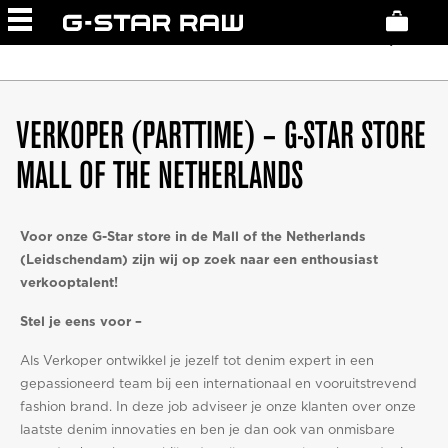
NETHERLANDS
STORES
AUGUST 23, 2022
VERKOPER (PARTTIME) – G-STAR STORE
MALL OF THE NETHERLANDS
Voor onze G-Star store in de Mall of the Netherlands
(Leidschendam) zijn wij op zoek naar een enthousiast
verkooptalent!
Stel je eens voor –
Als Verkoper ontwikkel je jezelf tot denim expert in een
gepassioneerd team bij een internationaal en vooruitstrevend
fashion brand. In deze job adviseer je onze klanten over onze
laatste denim innovaties en ben je dan ook van onmisbare