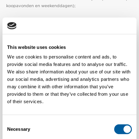
koopavonden en weekenddagen);
Wat bieden wij:
Je komt in dienst bij de Franchisepartner: Cracks monobrand.
This website uses cookies
Naast een competitief salaris, biedt werken bij G-Star zoveel
extra’s en kansen, dat we niet weten waar we moeten
We use cookies to personalise content and ads, to
beginnen … wat dacht je van de kans om deel uit te maken van
provide social media features and to analyse our traffic.
een wereldwijd, duurzaam modemerk; een gulle
We also share information about your use of our site with
kledingregeling; een geweldig, divers en gedreven team… en
our social media, advertising and analytics partners who
een werkomgeving die ruimte biedt voor plezier, inspiratie en
may combine it with other information that you’ve
innovatie!
provided to them or that they’ve collected from your use
of their services.
En dan?
• We zullen jouw CV grondig doornemen en beoordelen;
• We horen graag waarom je denkt dat dit je droombaan is in
Consent
jouw begeleidende motivatiebrief;
Necessary
Selection
• Wanneer we denken dat je goed zal passen bij ons, bellen we