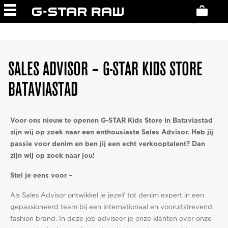
NETHERLANDS
STORES
JUNE 23, 2026
SALES ADVISOR – G-STAR KIDS STORE
BATAVIASTAD
Voor ons nieuw te openen G-STAR Kids Store in Bataviastad
zijn wij op zoek naar een enthousiaste Sales Advisor. Heb jij
passie voor denim en ben jij een echt verkooptalent? Dan
zijn wij op zoek naar jou!
Stel je eens voor –
Als Sales Advisor ontwikkel je jezelf tot denim expert in een
gepassioneerd team bij een internationaal en vooruitstrevend
fashion brand. In deze job adviseer je onze klanten over onze