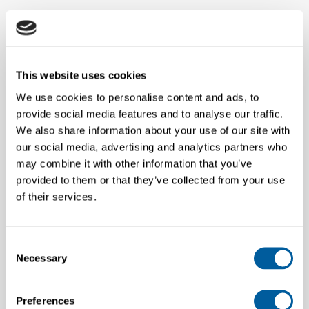
Wat bieden wij:
• Naast een competitief salaris, biedt werken bij G-STAR zoveel
extra’s en kansen, dat we niet weten waar we moeten
beginnen …
This website uses cookies
• Wat dacht je van de kans om deel uit te maken van een
We use cookies to personalise content and ads, to
wereldwijd, duurzaam modemerk;
provide social media features and to analyse our traffic.
• Een gulle kledingregeling;
We also share information about your use of our site with
• Een top bonusregeling;
• Online trainingen;
our social media, advertising and analytics partners who
• Een geweldig, divers en gedreven team;
may combine it with other information that you’ve
• En een werkomgeving die ruimte biedt voor plezier, inspiratie
provided to them or that they’ve collected from your use
en innovatie!
of their services.
En dan?
Consent
• We zullen jouw CV grondig doornemen en beoordelen;
Necessary
Selection
• We horen graag waarom je denkt dat dit je droombaan is in
jouw begeleidende motivatiebrief;
• Wanneer we denken dat je goed zal passen bij ons, bellen we
Preferences