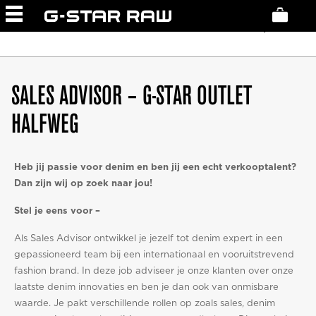
NETHERLANDS
STORES
MAY 6, 2026
SALES ADVISOR – G-STAR OUTLET
HALFWEG
Heb jij passie voor denim en ben jij een echt verkooptalent?
Dan zijn wij op zoek naar jou!
Stel je eens voor –
Als Sales Advisor ontwikkel je jezelf tot denim expert in een
gepassioneerd team bij een internationaal en vooruitstrevend
fashion brand. In deze job adviseer je onze klanten over onze
laatste denim innovaties en ben je dan ook van onmisbare
waarde. Je pakt verschillende rollen op zoals sales, denim