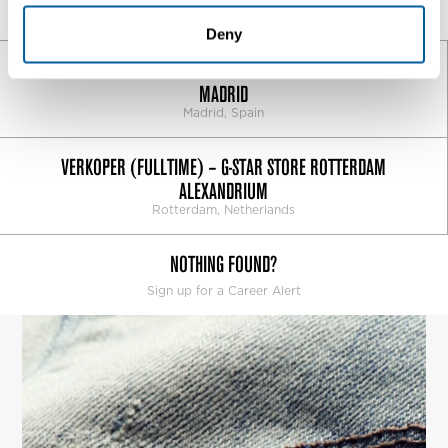
OTHER JOBS IN STORES
Deny
CONTRATO TEMPORAL 24H DEPENDIENTE ECI CASTELLANA
MADRID
Madrid, Spain
VERKOPER (FULLTIME) – G-STAR STORE ROTTERDAM
ALEXANDRIUM
Rotterdam, Netherlands
NOTHING FOUND?
Sign up for a Career Alert