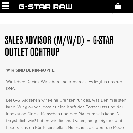
GERMANY
STORES
JUNE 2, 2026
SALES ADVISOR (M/W/D) – G-STAR
OUTLET OCHTRUP
WIR SIND DENIM-KÖPFE.
Wir lieben Denim. Wir leben und atmen es. Es liegt in unserer
DNA.
Bei G-STAR sehen wir keine Grenzen für das, was Denim leisten
kann. Wir glauben, dass er eine Kraft des Fortschritts und der
Innovation für die Menschen und den Planeten sein kann. Du
fragst dich wie? Indem wir die kreativsten, neugierigsten und
fürsorglichsten Köpfe einstellen. Menschen, die über die Mode